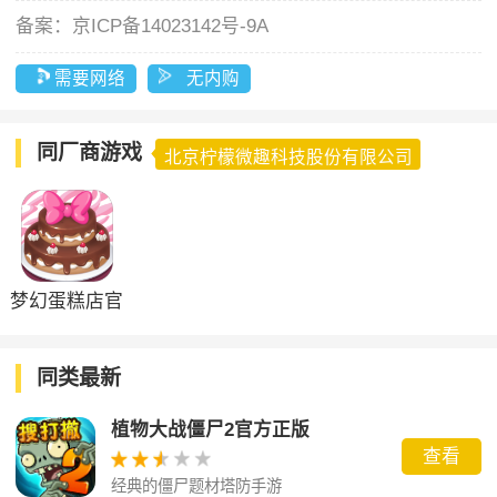
备案：
京ICP备14023142号-9A
需要网络
无内购
同厂商游戏
北京柠檬微趣科技股份有限公司
梦幻蛋糕店官
方版
同类最新
植物大战僵尸2官方正版
查看
经典的僵尸题材塔防手游