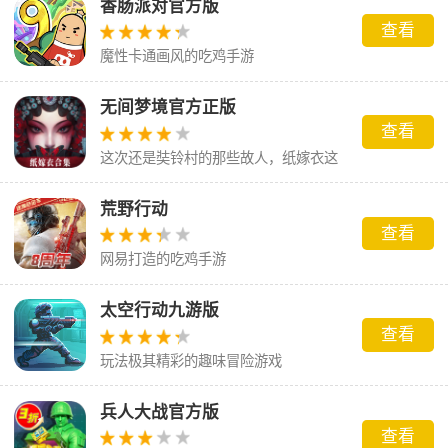
香肠派对官方版
查看
魔性卡通画风的吃鸡手游
无间梦境官方正版
查看
这次还是奘铃村的那些故人，纸嫁衣这
场梦到底会怎么样呢。
荒野行动
查看
网易打造的吃鸡手游
太空行动九游版
查看
玩法极其精彩的趣味冒险游戏
兵人大战官方版
查看