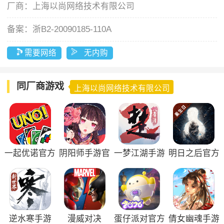
厂商：
上海以尚网络技术有限公司
备案：
浙B2-20090185-110A
需要网络
无内购
同厂商游戏
上海以尚网络技术有限公司
一起优诺官方
阴阳师手游官
一梦江湖手游
明日之后官方
版
方正版
正版
逆水寒手游
漫威对决
蛋仔派对官方
倩女幽魂手游