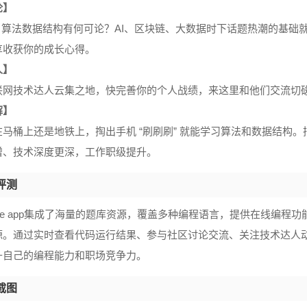
论】
.... 算法数据结构有何可论？AI、区块链、大数据时下话题热潮的
享收获你的成长心得。
人】
联网技术达人云集之地，快完善你的个人战绩，来这里和他们交流切
解】
在马桶上还是地铁上，掏出手机 “刷刷刷” 就能学习算法和数据结构
增、技术深度更深，工作职级提升。
评测
Code app集成了海量的题库资源，覆盖多种编程语言，提供在线编
源。通过实时查看代码运行结果、参与社区讨论交流、关注技术达人
升自己的编程能力和职场竞争力。
截图