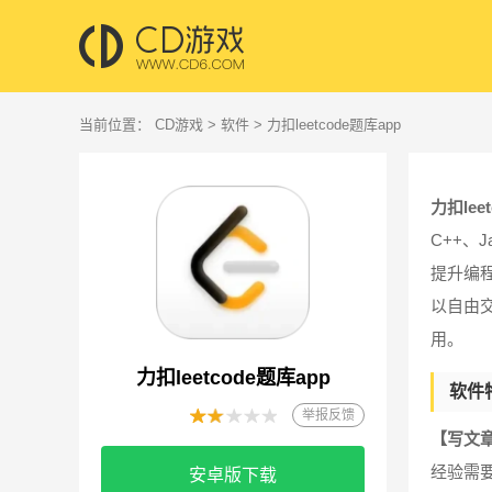
当前位置：
CD游戏
>
软件
> 力扣leetcode题库app
力扣lee
C++、
提升编
以自由
用。
力扣leetcode题库app
软件
举报反馈
【写文
经验需
安卓版下载