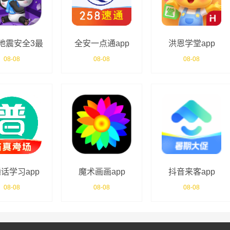
地震安全3最
全安一点通app
洪恩学堂app
新版
08-08
08-08
08-08
话学习app
魔术画画app
抖音来客app
08-08
08-08
08-08