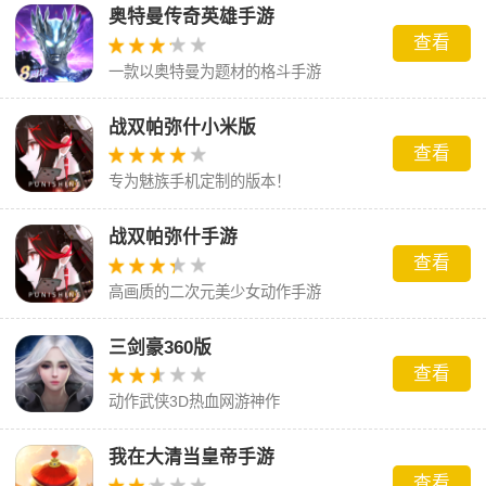
奥特曼传奇英雄手游
查看
一款以奥特曼为题材的格斗手游
战双帕弥什小米版
查看
专为魅族手机定制的版本！
战双帕弥什手游
查看
高画质的二次元美少女动作手游
三剑豪360版
查看
动作武侠3D热血网游神作
我在大清当皇帝手游
查看