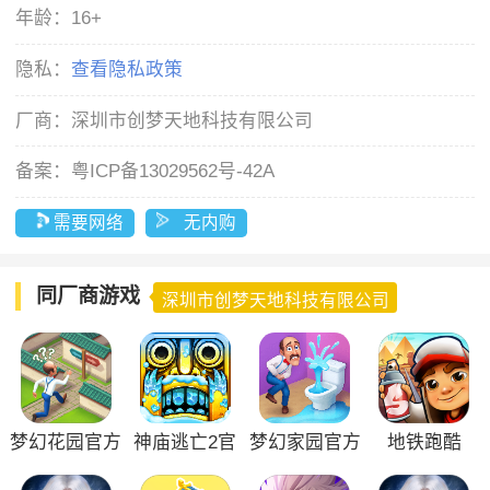
年龄：
16+
隐私：
查看隐私政策
厂商：
深圳市创梦天地科技有限公司
备案：
粤ICP备13029562号-42A
需要网络
无内购
同厂商游戏
深圳市创梦天地科技有限公司
梦幻花园官方
神庙逃亡2官
梦幻家园官方
地铁跑酷
版
方版
正版