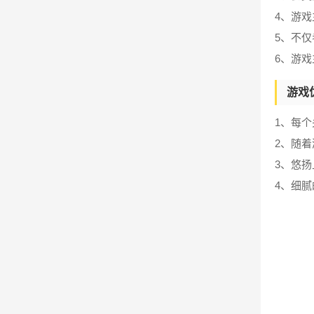
4、游
5、不
6、游
游戏
1、每
2、随
3、悠
4、细