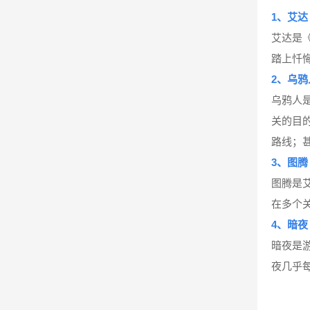
1、艾达
艾达是
踏上忏
2、乌鸦
乌鸦人
关的目
路线；
3、图腾
图腾是
在多个
4、暗夜
暗夜是
夜几乎