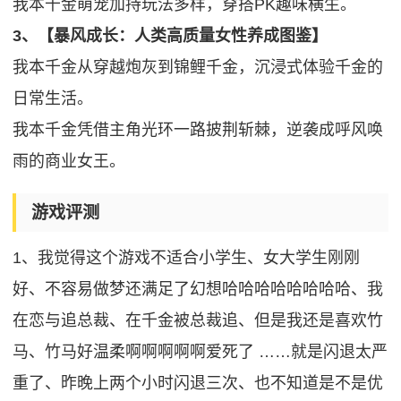
我本千金萌宠加持玩法多样，穿搭PK趣味横生。
3、【暴风成长：人类高质量女性养成图鉴】
我本千金从穿越炮灰到锦鲤千金，沉浸式体验千金的
日常生活。
我本千金凭借主角光环一路披荆斩棘，逆袭成呼风唤
雨的商业女王。
游戏评测
1、我觉得这个游戏不适合小学生、女大学生刚刚
好、不容易做梦还满足了幻想哈哈哈哈哈哈哈哈、我
在恋与追总裁、在千金被总裁追、但是我还是喜欢竹
马、竹马好温柔啊啊啊啊啊爱死了 ……就是闪退太严
重了、昨晚上两个小时闪退三次、也不知道是不是优