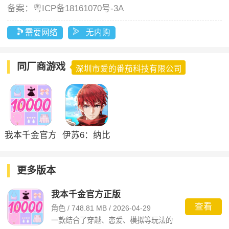
备案：
粤ICP备18161070号-3A
需要网络
无内购
同厂商游戏
深圳市爱的番茄科技有限公司
我本千金官方
伊苏6：纳比
正版
斯汀的方舟
更多版本
我本千金官方正版
查看
角色 / 748.81 MB / 2026-04-29
一款结合了穿越、恋爱、模拟等玩法的