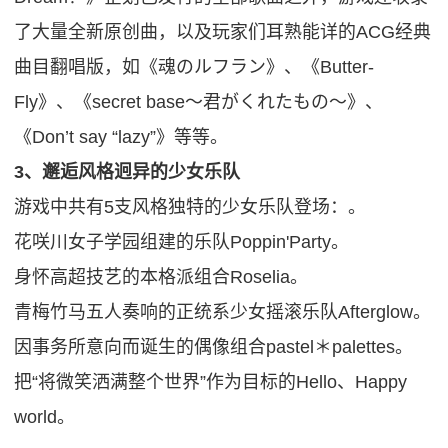
了大量全新原创曲，以及玩家们耳熟能详的ACG经典
曲目翻唱版，如《魂のルフラン》、《Butter-
Fly》、《secret base～君がくれたもの～》、
《Don’t say “lazy”》等等。
3、邂逅风格迥异的少女乐队
游戏中共有5支风格独特的少女乐队登场：。
花咲川女子学园组建的乐队Poppin'Party。
身怀高超技艺的本格派组合Roselia。
青梅竹马五人奏响的正统系少女摇滚乐队Afterglow。
因事务所意向而诞生的偶像组合pastel＊palettes。
把“将微笑洒满整个世界”作为目标的Hello、Happy
world。