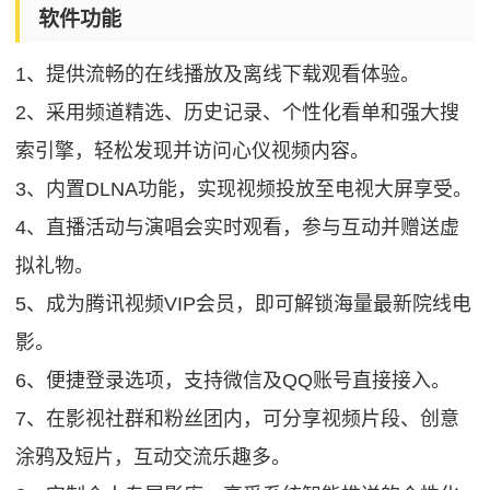
软件功能
1、提供流畅的在线播放及离线下载观看体验。
2、采用频道精选、历史记录、个性化看单和强大搜
索引擎，轻松发现并访问心仪视频内容。
3、内置DLNA功能，实现视频投放至电视大屏享受。
4、直播活动与演唱会实时观看，参与互动并赠送虚
拟礼物。
5、成为腾讯视频VIP会员，即可解锁海量最新院线电
影。
6、便捷登录选项，支持微信及QQ账号直接接入。
7、在影视社群和粉丝团内，可分享视频片段、创意
涂鸦及短片，互动交流乐趣多。