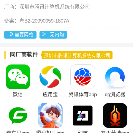
厂商：
深圳市腾讯计算机系统有限公司
备案：
粤B2-20090059-1807A
需要网络
无内购
同厂商软件
深圳市腾讯计算机系统有限公司
微信
应用宝
腾讯体育app
qq浏览器