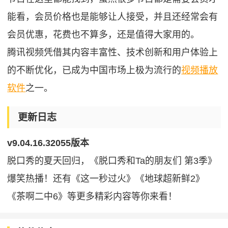
能看，会员价格也是能够让人接受，并且还经常会有
会员优惠，花费也不算多，还是值得大家用的。
腾讯视频凭借其内容丰富性、技术创新和用户体验上
的不断优化，已成为中国市场上极为流行的
视频播放
软件
之一。
更新日志
v9.04.16.32055版本
脱口秀的夏天回归，《脱口秀和Ta的朋友们 第3季》
爆笑热播！还有《这一秒过火》《地球超新鲜2》
《茶啊二中6》等更多精彩内容等你来看！