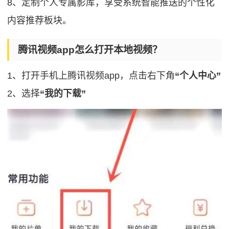
8、定制个人专属影库，享受系统智能推送的个性化
内容推荐板块。
腾讯视频app怎么打开本地视频？
1、打开手机上腾讯视频app，点击右下角
“个人中心”
2、选择
“我的下载”