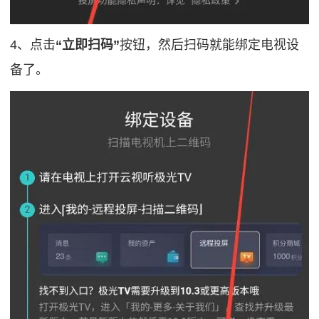
4、点击
“立即扫码”
按钮，然后扫码就能绑定电视设
备了。