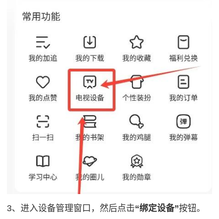
3、进入设备管理窗口，然后点击
“绑定设备”
按钮。