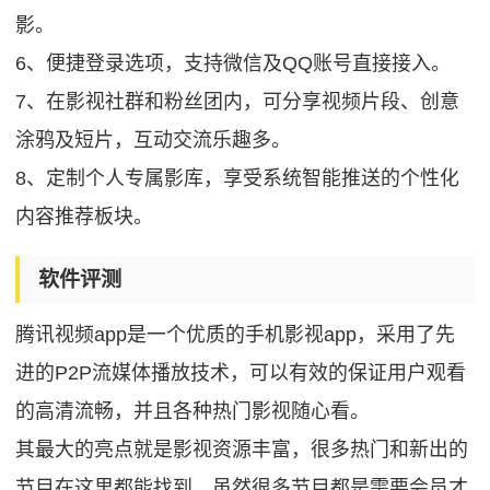
影。
6、便捷登录选项，支持微信及QQ账号直接接入。
7、在影视社群和粉丝团内，可分享视频片段、创意
涂鸦及短片，互动交流乐趣多。
8、定制个人专属影库，享受系统智能推送的个性化
内容推荐板块。
软件评测
腾讯视频app是一个优质的手机影视app，采用了先
进的P2P流媒体播放技术，可以有效的保证用户观看
的高清流畅，并且各种热门影视随心看。
其最大的亮点就是影视资源丰富，很多热门和新出的
节目在这里都能找到，虽然很多节目都是需要会员才