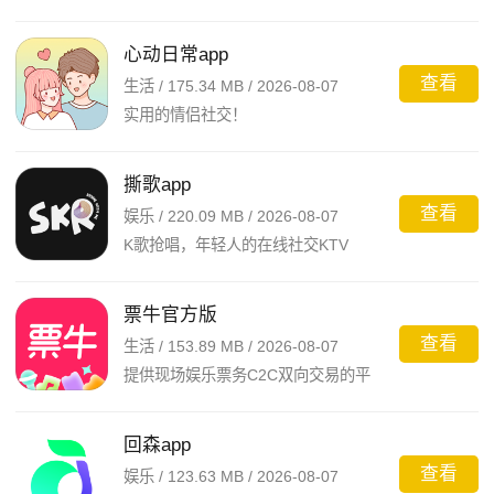
心动日常app
查看
生活 / 175.34 MB / 2026-08-07
实用的情侣社交！
撕歌app
查看
娱乐 / 220.09 MB / 2026-08-07
K歌抢唱，年轻人的在线社交KTV
票牛官方版
查看
生活 / 153.89 MB / 2026-08-07
提供现场娱乐票务C2C双向交易的平
台
回森app
查看
娱乐 / 123.63 MB / 2026-08-07