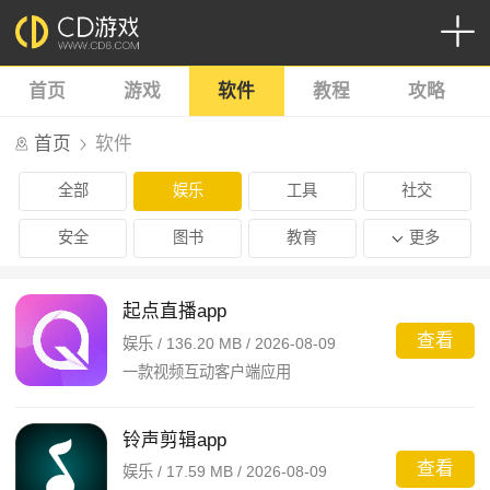
首页
游戏
软件
教程
攻略
首页
软件
全部
娱乐
工具
社交
安全
图书
教育
更多
起点直播app
查看
娱乐 / 136.20 MB / 2026-08-09
一款视频互动客户端应用
铃声剪辑app
查看
娱乐 / 17.59 MB / 2026-08-09