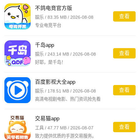
不鸽电竞官方版
查看
娱乐 / 83.35 MB / 2026-08-08
专业电竞平台
千岛app
查看
娱乐 / 243.14 MB / 2026-08-08
好耶，是千岛！
百度影视大全app
查看
娱乐 / 178.51 MB / 2026-08-08
高清电视剧电影、热门资讯抢先看
交易猫app
查看
工具 / 47.77 MB / 2026-08-07
致力提供优质的手游交易服务。