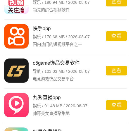
查看
娱乐 / 190.94 MB / 2026-08-07
领先的综合视频软件
快手app
查看
娱乐 / 170.68 MB / 2026-08-07
国内热门的短视频平台之一
c5game饰品交易软件
查看
导航 / 103.03 MB / 2026-08-07
电竞游戏饰品交易平台
九秀直播app
查看
娱乐 / 91.48 MB / 2026-08-07
帅哥美女直播聚集地