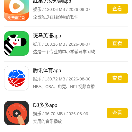
红果免费短剧app
查看
娱乐 / 120.06 MB / 2026-08-07
免费短剧在线观看的软件
斑马英语app
查看
娱乐 / 183.16 MB / 2026-08-07
这是一个专业的中小学辅导学习软
件。
腾讯体育app
查看
娱乐 / 130.72 MB / 2026-08-06
NBA、CBA、电竞、NFL视频直播
DJ多多app
查看
娱乐 / 36.70 MB / 2026-08-06
实用的音乐播放