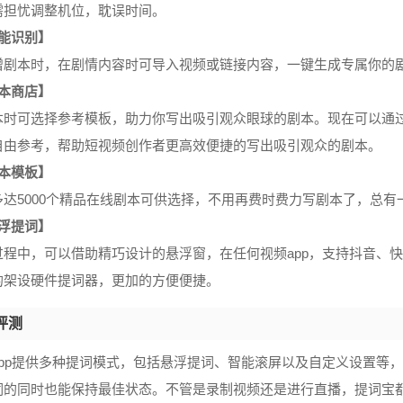
需担忧调整机位，耽误时间。
智能识别】
增剧本时，在剧情内容时可导入视频或链接内容，一键生成专属你的
剧本商店】
本时可选择参考模板，助力你写出吸引观众眼球的剧本。现在可以通过
自由参考，帮助短视频创作者更高效便捷的写出吸引观众的剧本。
剧本模板】
多达5000个精品在线剧本可供选择，不用再费时费力写剧本了，总有
悬浮提词】
过程中，可以借助精巧设计的悬浮窗，在任何视频app，支持抖音、
的架设硬件提词器，更加的方便便捷。
评测
app提供多种提词模式，包括悬浮提词、智能滚屏以及自定义设置等
词的同时也能保持最佳状态。不管是录制视频还是进行直播，提词宝