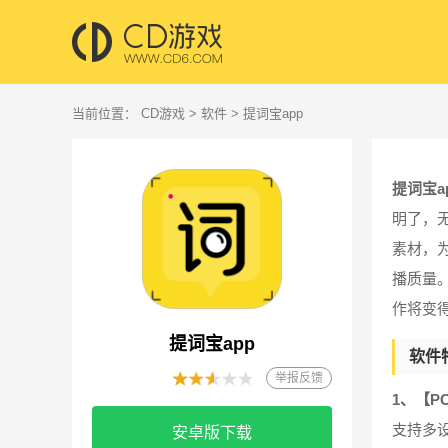
当前位置：
CD游戏
>
软件
> 提词宝app
提词宝a
明了，
素材，
播质量
作将变
提词宝app
软件
举报反馈
1、【P
支持多
安卓版下载