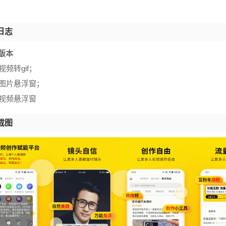
日志
.0版本
视频转gif；
持图片悬浮窗；
持视频悬浮窗
截图