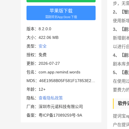
步，无
苹果版下载
2、【
需跳转到AppStore下载
使用新
版本：8.2.0.0
3、【
大小：422.06 MB
新增剧
类型：
安全
以进行
授权：免费
4、【
更新：2026-07-27
剧本库
包名：com.app.remind.words
5、【
MD5：46E1958B05F581F17853E2B581E925D9
在使用
年龄：12+
要费力
隐私：
查看隐私政策
软件
厂商：深圳市元诺科技有限公司
备案：粤ICP备17089259号-9A
提词宝
户在提