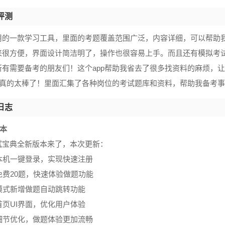
评测
用的一款学习工具，里面的考题覆盖范围广泛，内容详细，可以帮助
来很方便，界面设计简洁明了，操作也很容易上手。而且还有模拟考
所有需要备考的朋友们！这个app帮助我省去了很多找资料的麻烦，
pp真的太棒了！里面汇集了各种岗位的考试题库和资料，帮助我备考
日志
版本
试宝典全新版本来了，本次更新：
持本机一键登录，实现快速注册
日免费20题，快速体验做题功能
试模式新增做题自动跳转功能
新首页UI界面，优化用户体验
项细节优化，做题体验更加流畅