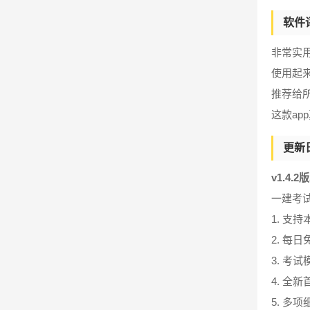
软件
非常实
使用起
推荐给
这款a
更新
v1.4.2
一建考
1. 支
2. 每
3. 考
4. 全
5. 多