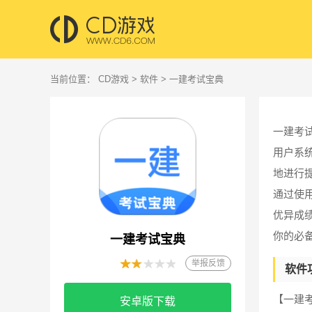
当前位置：
CD游戏
>
软件
> 一建考试宝典
一建考
用户系
地进行
通过使
优异成
你的必
一建考试宝典
举报反馈
软件
【一建
安卓版下载