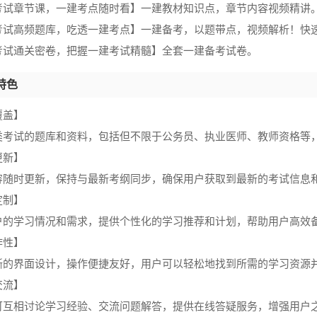
考试章节课，一建考点随时看】一建教材知识点，章节内容视频精讲
考试高频题库，吃透一建考点】一建备考，以题带点，视频解析！快
考试通关密卷，把握一建考试精髓】全套一建备考试卷。
特色
覆盖】
类考试的题库和资料，包括但不限于公务员、执业医师、教师资格等
更新】
容随时更新，保持与最新考纲同步，确保用户获取到最新的考试信息
定制】
户的学习情况和需求，提供个性化的学习推荐和计划，帮助用户高效
作性】
晰的界面设计，操作便捷友好，用户可以轻松地找到所需的学习资源
交流】
可互相讨论学习经验、交流问题解答，提供在线答疑服务，增强用户