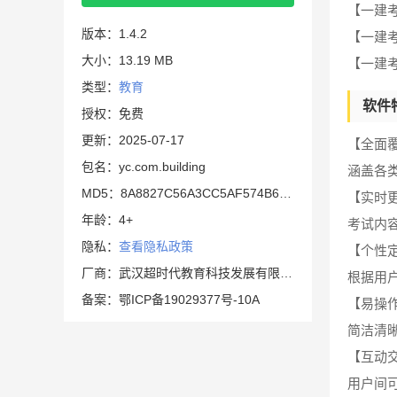
【一建
版本：1.4.2
【一建
大小：13.19 MB
【一建
类型：
教育
软件
授权：免费
更新：2025-07-17
【全面
包名：yc.com.building
涵盖各
MD5：8A8827C56A3CC5AF574B62AB2C9753C7
【实时
年龄：4+
考试内
隐私：
查看隐私政策
【个性
厂商：武汉超时代教育科技发展有限公司
根据用
备案：鄂ICP备19029377号-10A
【易操
简洁清
【互动
用户间