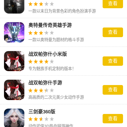
查看
一款以末日为背景色彩的角色扮演手游
奥特曼传奇英雄手游
查看
一款以奥特曼为题材的格斗手游
战双帕弥什小米版
查看
专为魅族手机定制的版本！
战双帕弥什手游
查看
高画质的二次元美少女动作手游
三剑豪360版
查看
动作武侠3D热血网游神作