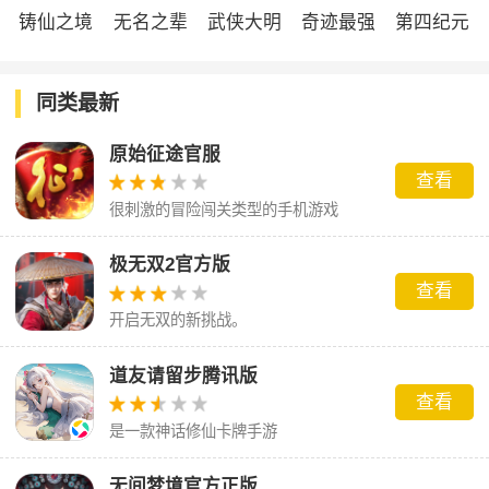
铸仙之境
无名之辈
武侠大明
奇迹最强
第四纪元
官服
星
者
同类最新
原始征途官服
查看
很刺激的冒险闯关类型的手机游戏
极无双2官方版
查看
开启无双的新挑战。
道友请留步腾讯版
查看
是一款神话修仙卡牌手游
无间梦境官方正版