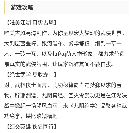
游戏攻略
【唯美江湖 真实古风】
唯美古风高清制作，为你呈现宏大梦幻的武侠世界。
大到层峦叠嶂、银河瀑布、繁华都镇，细到一草一
木、一砖一瓦、以及特色q萌人物形象，都力求营造
最真实的武侠氛围，让玩家沉醉其间不能自拔。
【绝世武学 尽收囊中】
对于武林侠士而言，武功秘籍简直是梦寐以求的宝
物，辟邪剑谱、九阴真经、圣火令武功更是在江湖决
战中掀起一场腥风血雨。来《九阴绝学》品鉴各种武
功绝学，堪比琅嬛福地。
【结交英雄 侠侣同行】