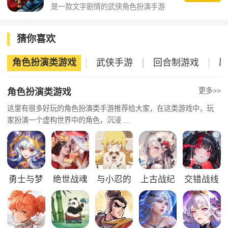
是一款文字剧情的武侠角色扮演手游
猜你喜欢
角色扮演类游戏
武侠手游
回合制游戏
剧
更多>>
角色扮演类游戏
这里有很多好玩的角色扮演类手游推荐给大家，在这类游戏中，玩
家扮演一个虚构世界中的角色，沉浸 ...
勇士与梦
绝世战魂
与小忍的
上古战纪
交错战线
想大陆
前传
日子
最新版