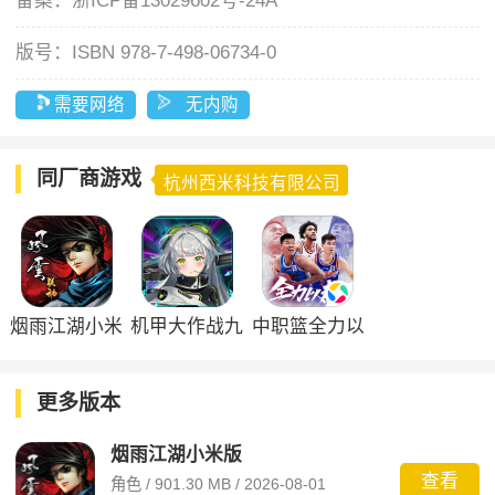
备案：
浙ICP备13029602号-24A
版号：
ISBN 978-7-498-06734-0
需要网络
无内购
同厂商游戏
杭州西米科技有限公司
烟雨江湖小米
机甲大作战九
中职篮全力以
版
游版
赴九游渠道服
更多版本
烟雨江湖小米版
查看
角色 / 901.30 MB / 2026-08-01