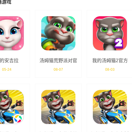
商游戏
的安吉拉
汤姆猫荒野派对官
我的汤姆猫2官方
方版
正版
05-24
08-07
08-03