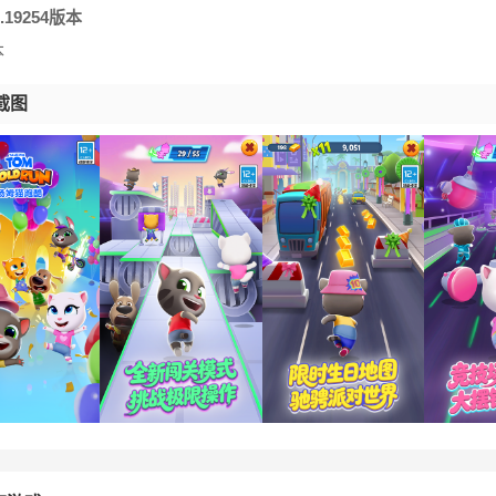
16.19254版本
本
截图