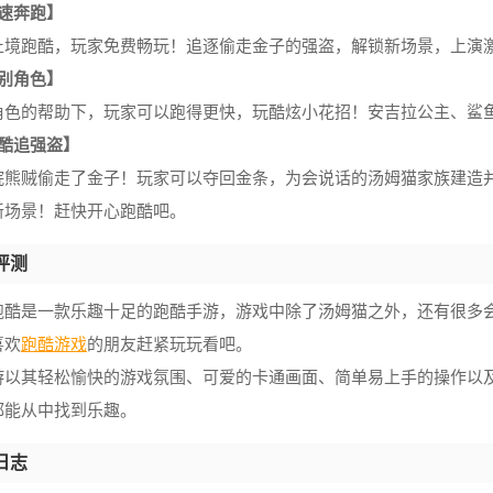
极速奔跑】
止境跑酷，玩家免费畅玩！追逐偷走金子的强盗，解锁新场景，上演
特别角色】
角色的帮助下，玩家可以跑得更快，玩酷炫小花招！安吉拉公主、鲨
跑酷追强盗】
浣熊贼偷走了金子！玩家可以夺回金条，为会说话的汤姆猫家族建造
新场景！赶快开心跑酷吧。
评测
跑酷是一款乐趣十足的跑酷手游，游戏中除了汤姆猫之外，还有很多
喜欢
跑酷游戏
的朋友赶紧玩玩看吧。
游以其轻松愉快的游戏氛围、可爱的卡通画面、简单易上手的操作以
都能从中找到乐趣。
日志