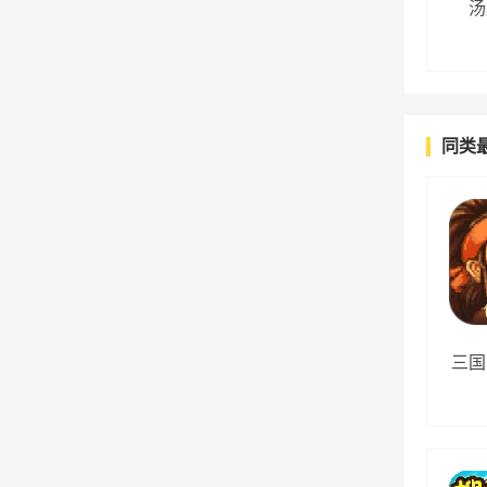
汤
同类
三国