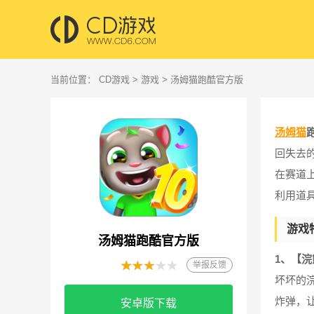
当前位置：
CD游戏
>
游戏
> 汤姆猫跑酷官方版
汤姆猫
回失去
在赛道
利用道
游戏
汤姆猫跑酷官方版
1、【浣
举报反馈
坏坏的浣
炸弹，
安卓版下载