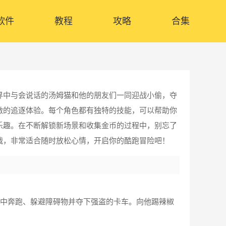
软件
教程
攻略
合集
界中与会说话的汤姆猫和他的朋友们一同迎战小偷，夺
激的追逐体验。每个角色都有独特的技能，可以帮助你
乐趣。在不断解锁新场景和收集金币的过程中，别忘了
战，非常适合随时放松心情，开启你的酷跑冒险吧！
 大战中奔跑、躲避障碍物并夺下强盗的卡车。向他踢辣椒