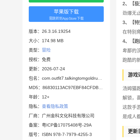
2、【
苹果版下载
劲爆无
需跳转到AppStore下载
3、【
版本：26.3.16.19254
在特别
大小：174.98 MB
4、【
类型：
冒险
卑鄙的
授权：免费
跑酷的
更新：2026-07-24
游戏
包名：com.outfit7.talkingtomgoldrun.HUAWEI
MD5：86830113AC97EBF84CFDB6F8F0A9F822
汤姆猫
年龄：12+
解锁，
隐私：
查看隐私政策
这款手
厂商：广州金科文化科技有限公司
是成人
备案：粤ICP备17075408号-29A
更新
版号：ISBN 978-7-7979-4255-3