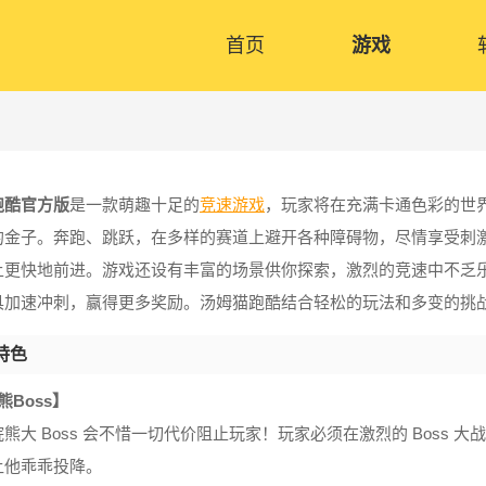
首页
游戏
跑酷官方版
是一款萌趣十足的
竞速游戏
，玩家将在充满卡通色彩的世
的金子。奔跑、跳跃，在多样的赛道上避开各种障碍物，尽情享受刺
上更快地前进。游戏还设有丰富的场景供你探索，激烈的竞速中不乏
具加速冲刺，赢得更多奖励。汤姆猫跑酷结合轻松的玩法和多变的挑
特色
熊Boss】
熊大 Boss 会不惜一切代价阻止玩家！玩家必须在激烈的 Boss
让他乖乖投降。