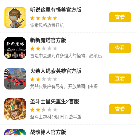
听说这里有怪兽官方版
查看
像素风格放置挂机
新新魔塔官方版
查看
冒险中会遇到许多强大的怪物，必须迅
速击败它们
火柴人绳索英雄官方版
查看
武器皮肤应有尽有，开放地图自由探
索。
圣斗士星矢重生2官服
查看
圣斗士题材3d即时对战手游
战魂铭人官方版