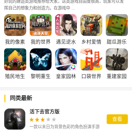
好玩的建造类游戏推荐给大家，这类游戏自由度很高，玩家可以发
挥自己的想象力和创造力。在游戏中 ...
我的像素
我的世界
遇见逆水
乡村爱情
甜瓜游乐
世界
寒
之经营人
场2
生
殖民地生
黎明重生
皇家园林
口袋世界
重建家园
存2D
3d
同类最新
活下去官方版
查看
一款以末日为背景色彩的角色扮演手游