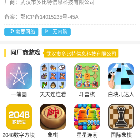
厂商：
武汉市多比特信息科技有限公司
备案：
鄂ICP备14015235号-45A
需要网络
无内购
同厂商游戏
武汉市多比特信息科技有限公司
一笔画
天天连连看
斗兽棋
白块儿达人
2048数字方块
象棋
星星连萌
国际象棋