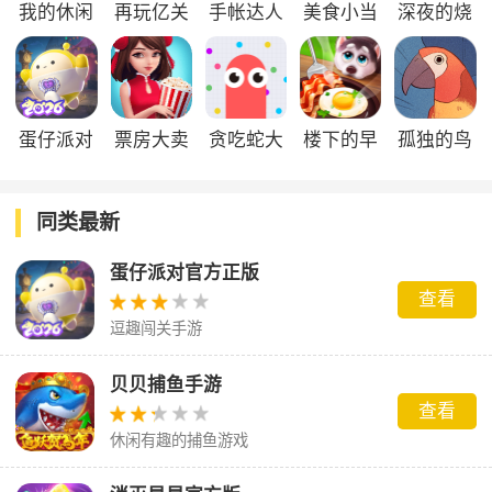
我的休闲
再玩亿关
手帐达人
美食小当
深夜的烧
时光官方
官方版
家官方版
烤店官方
版
版
蛋仔派对
票房大卖
贪吃蛇大
楼下的早
孤独的鸟
官方正版
王官服
作战官方
餐店官方
儿
正版
版
同类最新
蛋仔派对官方正版
查看
逗趣闯关手游
贝贝捕鱼手游
查看
休闲有趣的捕鱼游戏